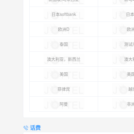
日本softbank
日本I
欧洲D
欧
泰国
测试
澳大利亚，新西兰
澳大
美国
美
菲律宾
越
阿曼
非
话费