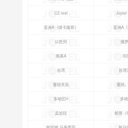
CZ-test
Joytel
亚洲A（绿卡废弃）
亚洲A
以色列
俄
南美A
印
台湾
台湾
塞班关岛
塞班
多地区H
多地
孟加拉
帕劳（
新加坡,马来西亚
新马