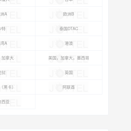
洲A
欧洲B
沙特
泰国DTAC
湾A
港澳
，加拿大
美国，加拿大，墨西哥
老挝
英国
（黑卡）
阿联酋
来西亚