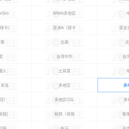
 eSim
W899多地区
（绿卡）
亚洲A（绿卡
亚太
罗斯
北美
北
度
台湾中华
台
漫入
土耳其
、关岛
多地区
多
区I
多地区CSL
多
帛琉）
帕劳（帛琉
斯
印泰
新马
日