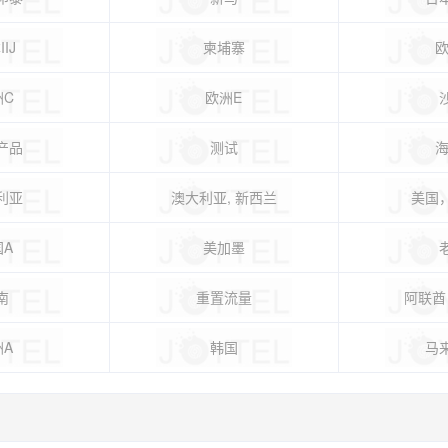
IJ
柬埔寨
欧
洲C
欧洲E
产品
测试
海
利亚
澳大利亚, 新西兰
美国
国A
美加墨
南
重置流量
阿联酋
洲A
韩国
马