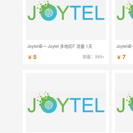
Joytel卓一 Joytel 多地区F 流量 1天
Joytel
5
7
销量：999+
￥
￥