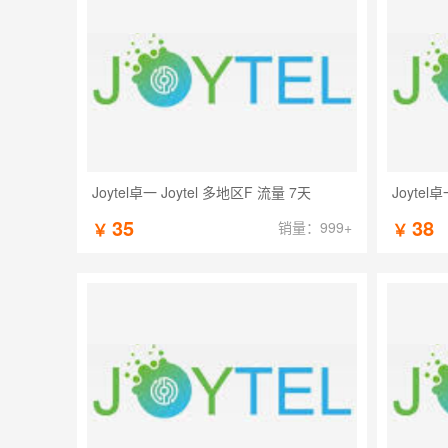
Joytel卓一 Joytel 多地区F 流量 7天
Joytel
35
38
销量：999+
￥
￥