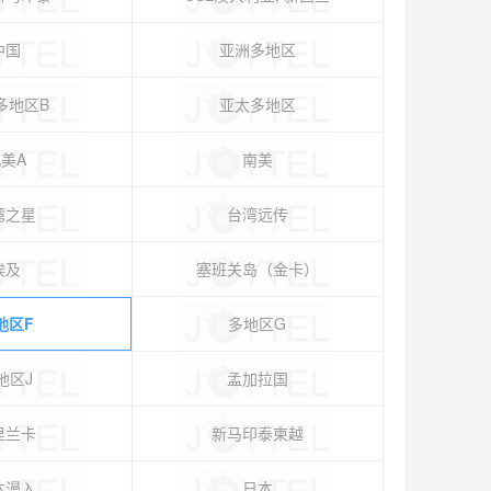
中国
亚洲多地区
多地区B
亚太多地区
美A
南美
湾之星
台湾远传
埃及
塞班关岛（金卡）
地区F
多地区G
地区J
孟加拉国
里兰卡
新马印泰柬越
本漫入
日本