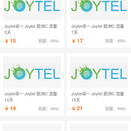
Joytel卓一 Joytel 欧洲C 流量
Joytel卓一 Joytel 欧洲C 流量
3天
7天
15
17
￥
￥
销量：999+
销量：999+
Joytel卓一 Joytel 欧洲C 流量
Joytel卓一 Joytel 欧洲C 流量
10天
15天
19
21
￥
￥
销量：999+
销量：999+