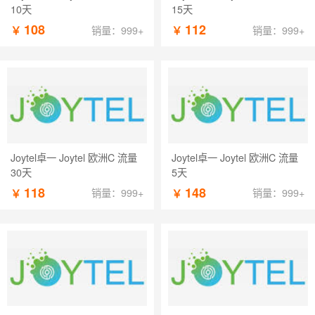
10天
15天
108
112
￥
￥
销量：999+
销量：999+
Joytel卓一 Joytel 欧洲C 流量
Joytel卓一 Joytel 欧洲C 流量
30天
5天
118
148
￥
￥
销量：999+
销量：999+