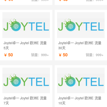
Joytel卓一 Joytel 欧洲E 流量
Joytel卓一 Joytel 欧洲E 流量
5天
30天
50
50
￥
￥
销量：999+
销量：999+
Joytel卓一 Joytel 欧洲E 流量
Joytel卓一 Joytel 欧洲E 流量
7天
10天