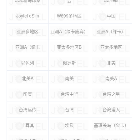
兰
Joytel eSim
W899多地区
中国
亚洲多地区
亚洲A（绿卡废弃）
亚洲A（绿卡）
亚洲A（绿卡
亚太多地区B
亚太多地区
以色列
俄罗斯
北美
北美A
南美
南美A
印度
台湾中华
台湾之星
台湾远传
台湾
台湾漫入
土耳其
埃及
塞班关岛（金卡）