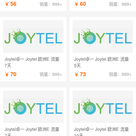
56
60
￥
￥
销量：999+
销量：999+
Joytel卓一 Joytel 欧洲E 流量
Joytel卓一 Joytel 欧洲E 流量
7天
5天
70
73
￥
￥
销量：999+
销量：999+
Joytel卓一 Joytel 欧洲E 流量
Joytel卓一 Joytel 欧洲E 流量
7天
10天