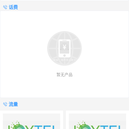
话费
暂无产品
流量