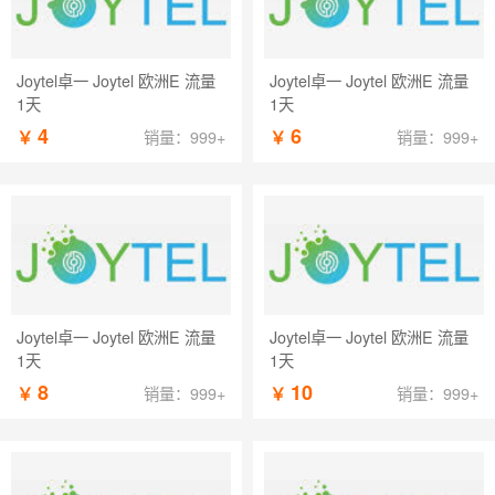
Joytel卓一 Joytel 欧洲E 流量
Joytel卓一 Joytel 欧洲E 流量
1天
1天
4
6
￥
￥
销量：999+
销量：999+
Joytel卓一 Joytel 欧洲E 流量
Joytel卓一 Joytel 欧洲E 流量
1天
1天
8
10
￥
￥
销量：999+
销量：999+