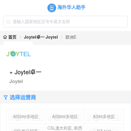
海外华人助手
首页
Joytel卓一 Joytel
欧洲E
+ Joytel卓一
Joytel
选择运营商
AIS399多地区
AIS899多地区
A399多地区
CSL澳大利亚, 新西
CSL新马印泰
CZ-test