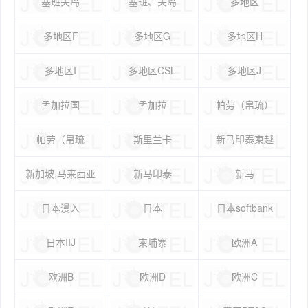
塞班关岛
塞班、关岛
多地区
多地区F
多地区G
多地区H
多地区I
多地区CSL
多地区J
孟加拉国
孟加拉
帕劳（帛琉）
帕劳（帛琉
斯里兰卡
新马印泰柬越
新加坡,马来西亚
新马印泰
新马
日本漫入
日本
日本softbank
日本IIJ
柬埔寨
欧洲A
欧洲B
欧洲D
欧洲C