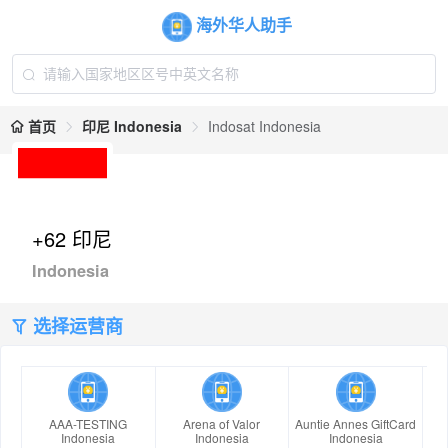
海外华人助手
首页
印尼 Indonesia
Indosat Indonesia
+62 印尼
Indonesia
选择运营商
AAA-TESTING
Arena of Valor
Auntie Annes GiftCard
Indonesia
Indonesia
Indonesia