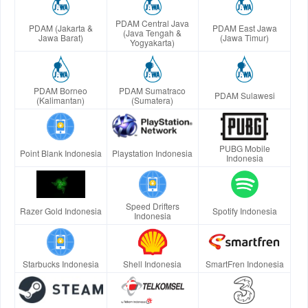
PDAM Central Java
PDAM (Jakarta &
PDAM East Jawa
(Java Tengah &
Jawa Barat)
(Jawa Timur)
Yogyakarta)
PDAM Borneo
PDAM Sumatraco
PDAM Sulawesi
(Kalimantan)
(Sumatera)
PUBG Mobile
Point Blank Indonesia
Playstation Indonesia
Indonesia
Speed Drifters
Razer Gold Indonesia
Spotify Indonesia
Indonesia
Starbucks Indonesia
Shell Indonesia
SmartFren Indonesia