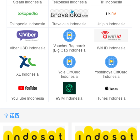
Steam Indonesia
Telkomsel Indonesia
Tri Indonesia
Tokopedia Indonesia
Traveloka Indonesia
Unipin Indonesia
Voucher Ragnarok
Viber USD Indonesia
Wifi ID Indonesia
(Big Cat) Indonesia
Yole GiftCard
Yoshinoya GiftCard
XL Indonesia
Indonesia
Indonesia
YouTube Indonesia
eSIM Indonesia
iTunes Indonesia
话费