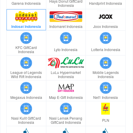
Hays Donut GiftCard
Garena Indonesia
Handprint Indonesia
Indonesia
Indosat Indonesia
Indomaret Indonesia
Joox Indonesia
KFC GiftCard
Lyto Indonesia
Lotteria Indonesia
Indonesia
League of Legends
LuLu Hypermarket
Mobile Legends
Wild Rift Indonesia
Indonesia
Indonesia
Megaxus Indonesia
Map E-Gift Indonesia
Net1 Indonesia
Nasi Kulit GiftCard
Nasi Lemak Penang
PLN
Indonesia
GiftCard Indonesia