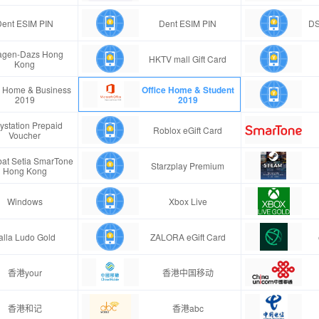
Dent ESIM PIN
Dent ESIM PIN
DS
agen-Dazs Hong
HKTV mall Gift Card
Kong
e Home & Business
Office Home & Student
2019
2019
ystation Prepaid
Roblox eGift Card
Voucher
at Setia SmarTone
Starzplay Premium
Hong Kong
Windows
Xbox Live
alla Ludo Gold
ZALORA eGift Card
香港your
香港中国移动
香港和记
香港abc