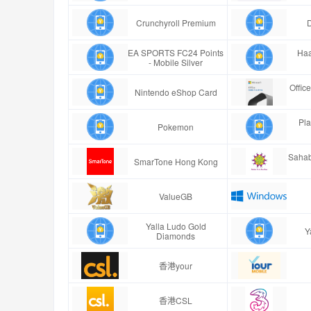
Crunchyroll Premium
EA SPORTS FC24 Points
Ha
- Mobile Silver
Offic
Nintendo eShop Card
Pla
Pokemon
Sahab
SmarTone Hong Kong
ValueGB
Yalla Ludo Gold
Y
Diamonds
香港your
香港CSL