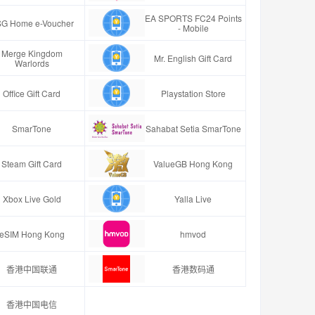
EA SPORTS FC24 Points
G Home e-Voucher
- Mobile
Merge Kingdom
Mr. English Gift Card
Warlords
Office Gift Card
Playstation Store
SmarTone
Sahabat Setia SmarTone
Steam Gift Card
ValueGB Hong Kong
Xbox Live Gold
Yalla Live
eSIM Hong Kong
hmvod
香港中国联通
香港数码通
香港中国电信