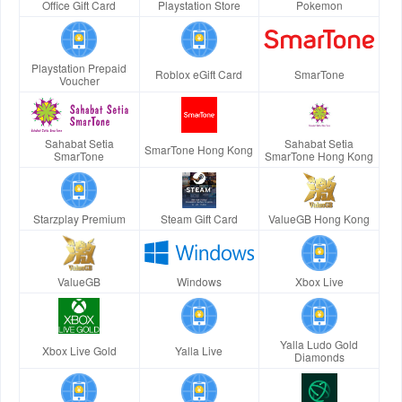
Office Gift Card
Playstation Store
Pokemon
Playstation Prepaid
Roblox eGift Card
SmarTone
Voucher
Sahabat Setia
Sahabat Setia
SmarTone Hong Kong
SmarTone
SmarTone Hong Kong
Starzplay Premium
Steam Gift Card
ValueGB Hong Kong
ValueGB
Windows
Xbox Live
Yalla Ludo Gold
Xbox Live Gold
Yalla Live
Diamonds