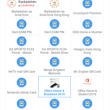
Barkadahan sa
Barkadahan sa
Crunchyroll Premium
SmarTone
SmarTone Hong Kong
Dent ESIM PIN
Dent ESIM PIN
DSG Home e-Voucher
EA SPORTS FC24
EA SPORTS FC24
Haagen-Dazs Hong
Points - Mobile
Points - Mobile Silver
Kong
Merge Kingdom
HKTV mall Gift Card
Mr. English Gift Card
Warlords
Office Home &
Office Home &
Nintendo eShop Card
Business 2019
Student 2019