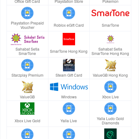
Office Gift Card
Playstation Store
Pokemon
Playstation Prepaid
Roblox eGift Card
SmarTone
Voucher
Sahabat Setia
Sahabat Setia
SmarTone Hong Kong
SmarTone
SmarTone Hong Kong
Starzplay Premium
Steam Gift Card
ValueGB Hong Kong
ValueGB
Windows
Xbox Live
Yalla Ludo Gold
Xbox Live Gold
Yalla Live
Diamonds