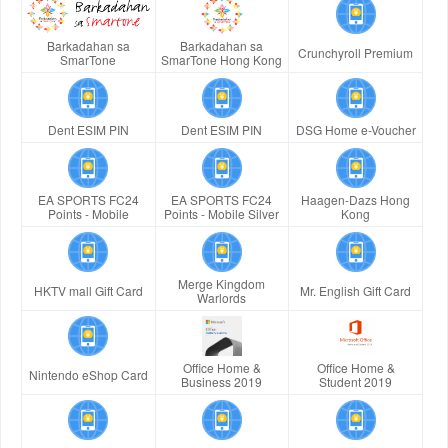
Barkadahan sa
Barkadahan sa
Crunchyroll Premium
SmarTone
SmarTone Hong Kong
Dent ESIM PIN
Dent ESIM PIN
DSG Home e-Voucher
EA SPORTS FC24
EA SPORTS FC24
Haagen-Dazs Hong
Points - Mobile
Points - Mobile Silver
Kong
Merge Kingdom
HKTV mall Gift Card
Mr. English Gift Card
Warlords
Office Home &
Office Home &
Nintendo eShop Card
Business 2019
Student 2019