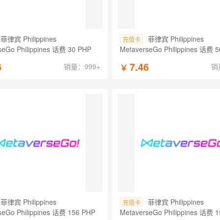
菲律宾 Philippines
菲律宾 Philippines
充值卡
seGo Philippines 话费 30 PHP
MetaverseGo Philippines 话费 
6
7.46
销量：999+
销
￥
菲律宾 Philippines
菲律宾 Philippines
充值卡
seGo Philippines 话费 156 PHP
MetaverseGo Philippines 话费 