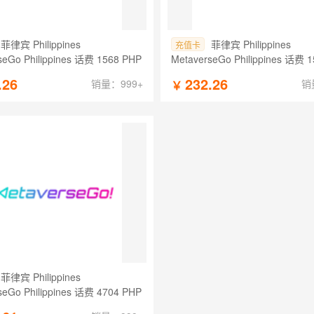
菲律宾 Philippines
菲律宾 Philippines
充值卡
seGo Philippines 话费 1568 PHP
MetaverseGo Philippines 话费 
.26
232.26
销量：999+
销
￥
菲律宾 Philippines
seGo Philippines 话费 4704 PHP