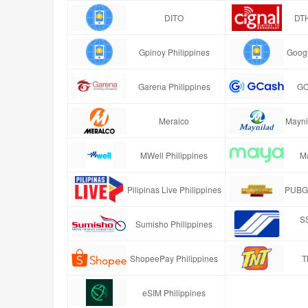
DITO
DTH
Gpinoy Philippines
Googl
Garena Philippines
GC
Meralco
Mayni
MWell Philippines
Ma
Pilipinas Live Philippines
PUBG 
SS
Sumisho Philippines
ShopeePay Philippines
T
eSIM Philippines