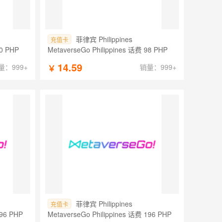
菲律宾 Philippines
充值卡
50 PHP
MetaverseGo Philippines 话费 98 PHP
14.59
量：999+
销量：999+
￥
菲律宾 Philippines
充值卡
196 PHP
MetaverseGo Philippines 话费 196 PHP