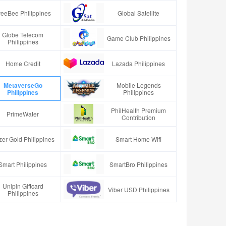
reeBee Philippines
Global Satellite
Globe Telecom
Game Club Philippines
Philippines
Home Credit
Lazada Philippines
MetaverseGo
Mobile Legends
Philippines
Philippines
PhilHealth Premium
PrimeWater
Contribution
er Gold Philippines
Smart Home Wifi
Smart Philippines
SmartBro Philippines
Unipin Giftcard
Viber USD Philippines
Philippines