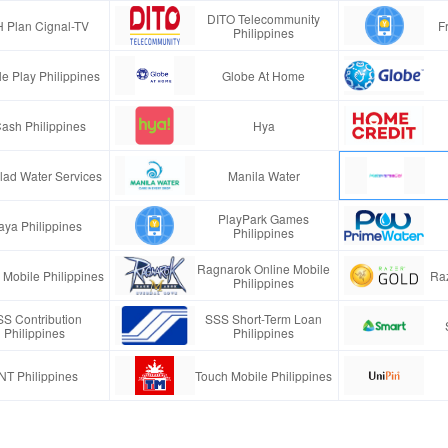
DITO Telecommunity
 Plan Cignal-TV
F
Philippines
e Play Philippines
Globe At Home
ash Philippines
Hya
lad Water Services
Manila Water
PlayPark Games
ya Philippines
Philippines
Ragnarok Online Mobile
Mobile Philippines
Raz
Philippines
S Contribution
SSS Short-Term Loan
Philippines
Philippines
NT Philippines
Touch Mobile Philippines