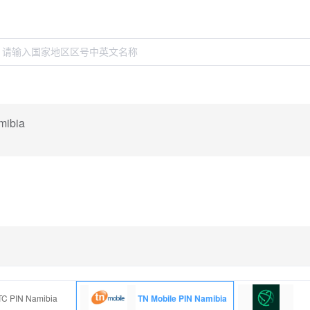
mibia
C PIN Namibia
TN Mobile PIN Namibia