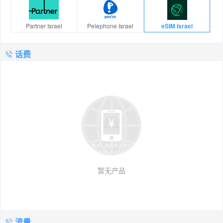
Partner Israel
Pelephone Israel
eSIM Israel
话费
暂无产品
流量