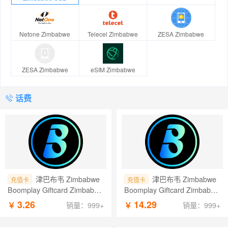
Netone Zimbabwe
Telecel Zimbabwe
ZESA Zimbabwe
ZESA Zimbabwe
eSIM Zimbabwe
话费
津巴布韦 Zimbabwe
津巴布韦 Zimbabwe
充值卡
充值卡
Boomplay Giftcard Zimbabwe
Boomplay Giftcard Zimbabwe
USD 话费 0.29 USD
USD 话费 1.29 USD
3.26
14.29
￥
￥
销量：999+
销量：999+