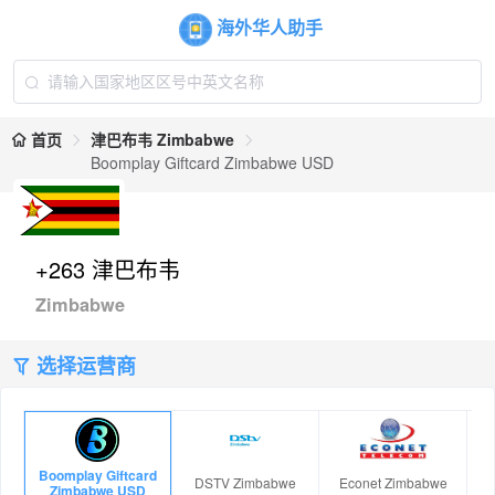
海外华人助手
首页
津巴布韦 Zimbabwe
Boomplay Giftcard Zimbabwe USD
+263 津巴布韦
Zimbabwe
选择运营商
Boomplay Giftcard
DSTV Zimbabwe
Econet Zimbabwe
Zimbabwe USD