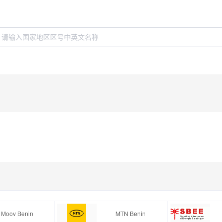
Moov Benin
MTN Benin