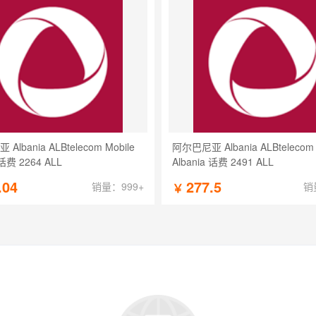
lbania ALBtelecom Mobile
阿尔巴尼亚 Albania ALBtelecom 
 话费 2264 ALL
Albania 话费 2491 ALL
.04
277.5
销量：999+
销
￥