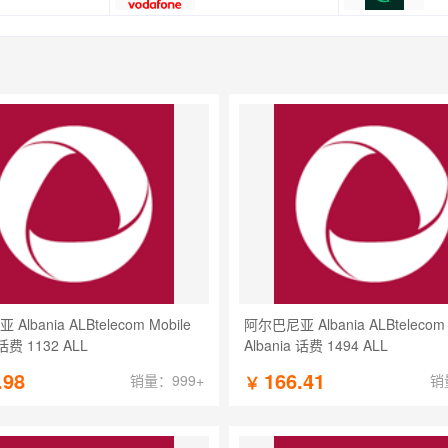
lbania ALBtelecom Mobile
阿尔巴尼亚 Albania ALBtelecom 
 话费 1132 ALL
Albania 话费 1494 ALL
.98
166.41
销量：999+
销
￥